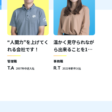
“人間力”を上げてく
温かく見守られなが
れる
会社です！
ら
出来ることを1つ
ずつ
管理職
事務職
T.A
R.T
2007年中途入社
2021年新卒入社